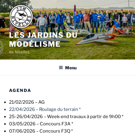
Aller
au
contenu
principal
LES JARDINS DU
MODÉLISME
de Nivelles
Menu
AGENDA
21/02/2026 – AG
22/04/2026 – Roulage du terrain *
25-26/04/2026 – Week-end travaux à partir de 9h00 *
03/05/2026 – Concours F3A *
07/06/2026 – Concours F3Q *