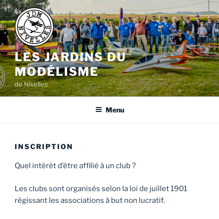
Aller
au
contenu
principal
LES JARDINS DU
MODÉLISME
de Nivelles
Menu
INSCRIPTION
Quel intérêt d’être affilié à un club ?
Les clubs sont organisés selon la loi de juillet 1901
régissant les associations à but non lucratif.